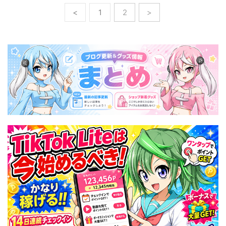
<
1
2
>