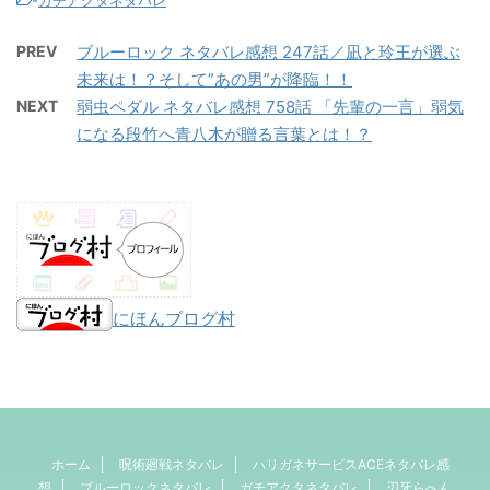
PREV
ブルーロック ネタバレ感想 247話／凪と玲王が選ぶ
未来は！？そして”あの男”が降臨！！
NEXT
弱虫ペダル ネタバレ感想 758話 「先輩の一言」弱気
になる段竹へ青八木が贈る言葉とは！？
にほんブログ村
ホーム
呪術廻戦ネタバレ
ハリガネサービスACEネタバレ感
想
ブルーロックネタバレ
ガチアクタネタバレ
刃牙らへん