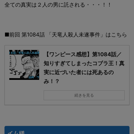
全ての真実は２人の男に託される・・・！！
■前回 第1084話 「天竜人殺人未遂事件」はこちら
【ワンピース感想】第1084話／
知りすぎてしまったコブラ王！真
実に近づいた者には死あるの
み！？
続きを見る
イム様