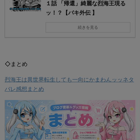
１話 「帰還」綺麗な烈海王現る
ッ！？【バキ外伝 】
続きを見る
◇まとめ
烈海王は異世界転生しても一向にかまわんッッネタ
バレ感想まとめ