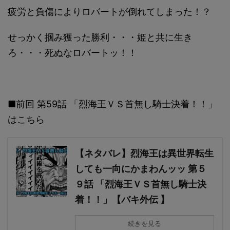
疲労と負傷によりロバートが倒れてしまった！？
せっかく掴み獲った勝利・・・姫と共に生き
ろ・・・死ぬなロバートッ！！
■前回 第59話 「烈海王ＶＳ首無し騎士決着！！」
はこちら
【ネタバレ】烈海王は異世界転生
しても一向にかまわんッッ 第５
９話 「烈海王ＶＳ首無し騎士決
着！！」【バキ外伝 】
続きを見る