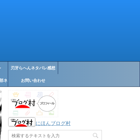
レ
刃牙らへんネタバレ感想
部ネ
お問い合わせ
にほんブログ村