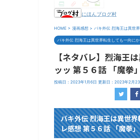
にほんブログ村
HOME
>
漫画感想
>
バキ外伝 烈海王は異世
バキ外伝 烈海王は異世界転生しても一向に
【ネタバレ】烈海王は
ッッ 第５６話 「魔拳
投稿日：2023年1月6日 更新日：
2023年2月2
バキ外伝 烈海王は異世界
レ感想 第５６話 「魔拳」