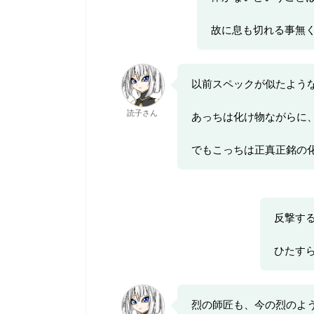
故に息も切れる事無
以前スペックが似たよう
読子さん
あっちは化け物ながらに
でもこっちは正真正銘の
反撃す
ひたす
烈の師匠も、今の烈のよ