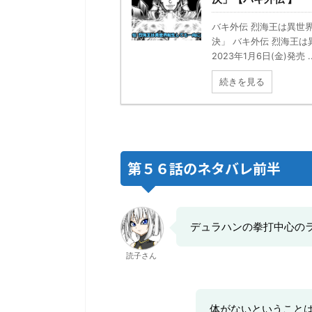
バキ外伝 烈海王は異世
決」 バキ外伝 烈海王
2023年1月6日(金)発売 ..
続きを見る
第５６話のネタバレ前半
デュラハンの拳打中心の
読子さん
体がないということ