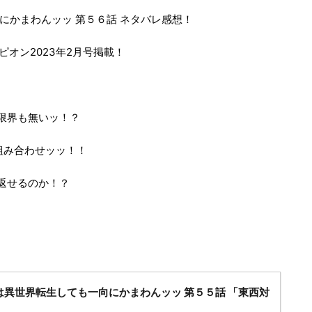
にかまわんッッ 第５６話 ネタバレ感想！
ンピオン2023年2月号掲載！
限界も無いッ！？
組み合わせッッ！！
返せるのか！？
異世界転生しても一向にかまわんッッ 第５５話 「東西対