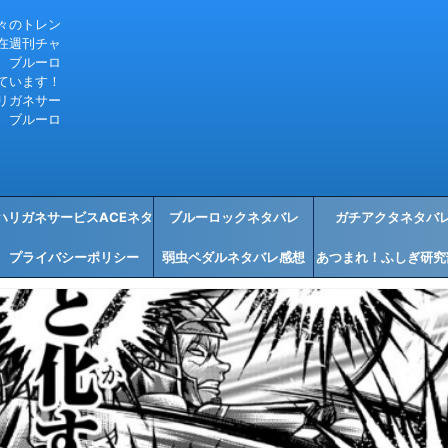
々のトレン
在週刊チャ
、ブルーロ
ています！
リガネサー
、ブルーロ
ハリガネサービスACEネタ
ブルーロックネタバレ
ガチアクタネタバ
プライバシーポリシー
バレ感想
弱虫ペダルネタバレ感想
あつまれ！ふしぎ研究
タバレ感想