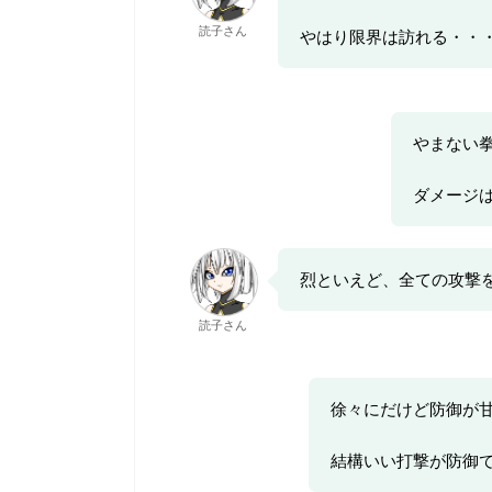
読子さん
やはり限界は訪れる・・
やまない
ダメージ
烈といえど、全ての攻撃
読子さん
徐々にだけど防御が
結構いい打撃が防御