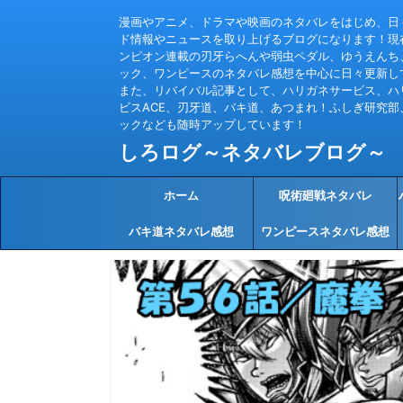
漫画やアニメ、ドラマや映画のネタバレをはじめ、日
ド情報やニュースを取り上げるブログになります！現
ンピオン連載の刃牙らへんや弱虫ペダル、ゆうえんち
ック、ワンピースのネタバレ感想を中心に日々更新し
また、リバイバル記事として、ハリガネサービス、ハ
ビスACE、刃牙道、バキ道、あつまれ！ふしぎ研究部
ックなども随時アップしています！
しろログ～ネタバレブログ～
ホーム
呪術廻戦ネタバレ
バキ道ネタバレ感想
ワンピースネタバレ感想