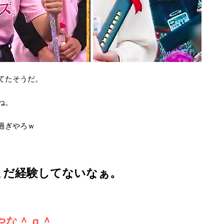
てたそうだ。
ね。
過ぎやろｗ
まだ経験してないなぁ。
やな＾ｑ＾