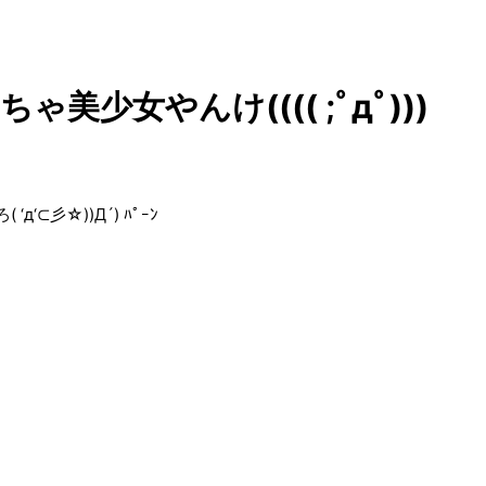
美少女やんけ(((( ;ﾟдﾟ)))
⊂彡☆))Д´) ﾊﾟｰﾝ