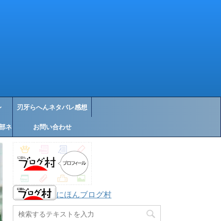
レ
刃牙らへんネタバレ感想
部ネ
お問い合わせ
にほんブログ村