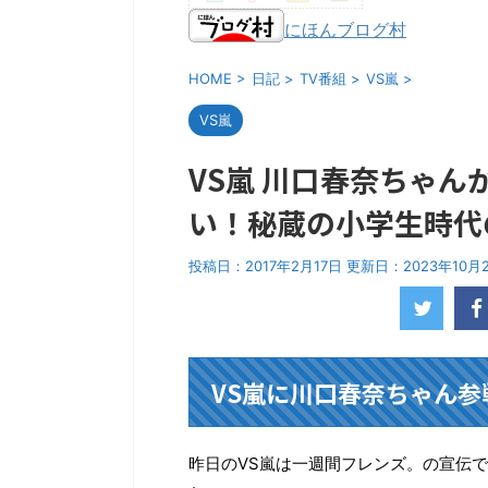
にほんブログ村
HOME
>
日記
>
TV番組
>
VS嵐
>
VS嵐
VS嵐 川口春奈ちゃ
い！秘蔵の小学生時代
投稿日：2017年2月17日 更新日：
2023年10月
VS嵐に川口春奈ちゃん
昨日のVS嵐は一週間フレンズ。の宣伝