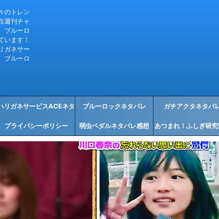
々のトレン
在週刊チャ
、ブルーロ
ています！
リガネサー
、ブルーロ
ハリガネサービスACEネタ
ブルーロックネタバレ
ガチアクタネタバ
プライバシーポリシー
バレ感想
弱虫ペダルネタバレ感想
あつまれ！ふしぎ研究
タバレ感想